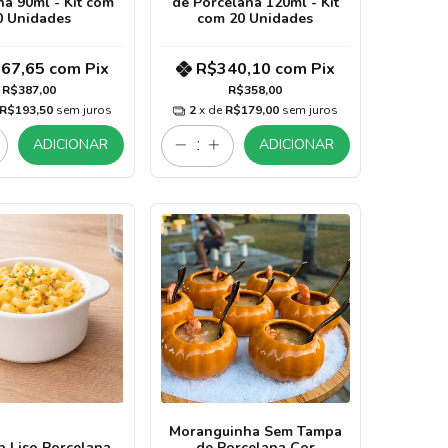
na 90ml - Kit com
de Porcelana 120ml - Kit
0 Unidades
com 20 Unidades
67,65
com
Pix
R$340,10
com
Pix
R$387,00
R$358,00
R$193,50
sem juros
2
x de
R$179,00
sem juros
ADICIONAR
ADICIONAR
Moranguinha Sem Tampa
 Liso Porcelana
de Porcelana Cor