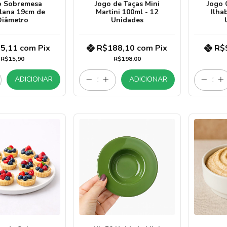
o Sobremesa
Jogo de Taças Mini
Jogo 
lana 19cm de
Martini 100ml - 12
Ilha
Diâmetro
Unidades
5,11
com
Pix
R$188,10
com
Pix
R$
R$15,90
R$198,00
ADICIONAR
ADICIONAR