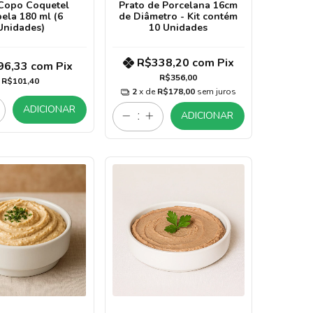
Copo Coquetel
Prato de Porcelana 16cm
bela 180 ml (6
de Diâmetro - Kit contém
Unidades)
10 Unidades
R$338,20
com
Pix
96,33
com
Pix
R$356,00
R$101,40
2
x de
R$178,00
sem juros
ADICIONAR
ADICIONAR