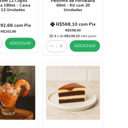
 com 12 Copos
Peixinho de Porcelana
la 180ml - Caixa
60ml - Kit com 20
 12 Unidades
Unidades
R$568,10
com
Pix
92,66
com
Pix
R$598,00
R$202,80
3
x de
R$199,33
sem juros
ADICIONAR
ADICIONAR