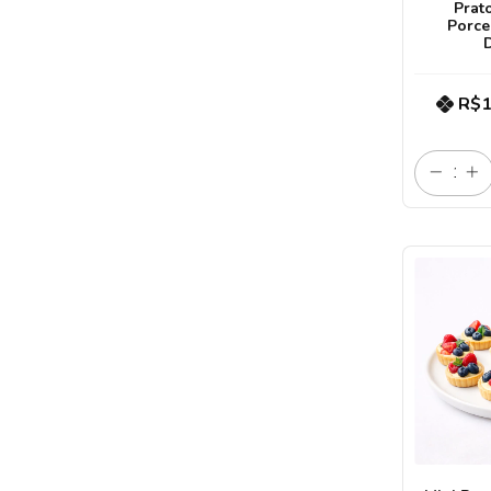
Prat
Porce
R$1