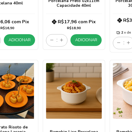
Porcelana Preto 02x11cm
Porcela
celana 40ml
Capacidade 40ml
3
R$3
6,06
com
Pix
R$17,96
com
Pix
R$16,90
R$18,90
2
x de
ADICIONAR
ADICIONAR
rato Risoto de
lana Laranja
Ramekin Liso Porcelana
Ramekin