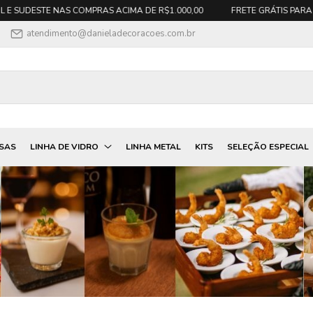
STE NAS COMPRAS ACIMA DE R$1.000,00
FRETE GRÁTIS PARA SUL E S
atendimento@danieladecoracoes.com.br
ESAS
LINHA DE VIDRO
LINHA METAL
KITS
SELEÇÃO ESPECIAL