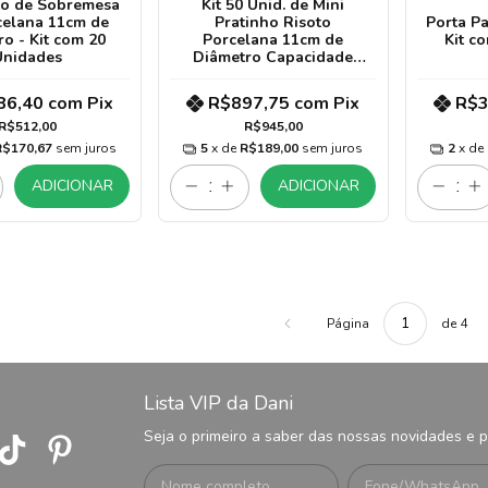
to de Sobremesa
Kit 50 Unid. de Mini
celana 11cm de
Pratinho Risoto
Porta P
ro - Kit com 20
Porcelana 11cm de
Kit c
Unidades
Diâmetro Capacidade
40ml Verde Escuro
86,40
com
Pix
R$897,75
com
Pix
R$3
R$512,00
R$945,00
R$170,67
sem juros
5
x de
R$189,00
sem juros
2
x de
ADICIONAR
ADICIONAR
Página
de 4
Lista VIP da Dani
Seja o primeiro a saber das nossas novidades e 