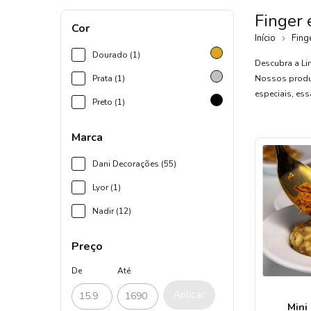
Finger
Cor
Início
Fing
Dourado (1)
Descubra a Lin
Prata (1)
Nossos produt
especiais, es
Preto (1)
Marca
Dani Decorações (55)
Lyor (1)
Nadir (12)
Preço
De
Até
Aplicar
Mini