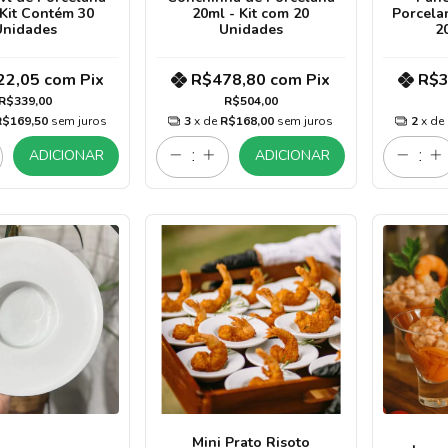
Kit Contém 30
20ml - Kit com 20
Porcela
Unidades
Unidades
2
22,05
com
Pix
R$478,80
com
Pix
R$3
R$339,00
R$504,00
R$169,50
sem juros
3
x de
R$168,00
sem juros
2
x de
ADICIONAR
ADICIONAR
Mini Prato Risoto