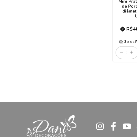
Mini Pra
de Por
diâmet
R$4
3
x de