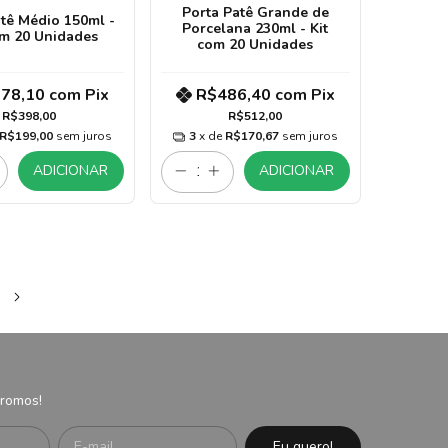
Porta Patê Grande de
atê Médio 150ml -
Porcelana 230ml - Kit
om 20 Unidades
com 20 Unidades
78,10
com
Pix
R$486,40
com
Pix
R$398,00
R$512,00
R$199,00
sem juros
3
x de
R$170,67
sem juros
ADICIONAR
ADICIONAR
promos!