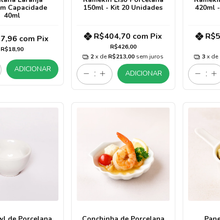
cm Capacidade
150ml - Kit 20 Unidades
420ml -
40ml
R$404,70
com
Pix
R$5
7,96
com
Pix
R$426,00
R$18,90
2
x de
R$213,00
sem juros
3
x de
ADICIONAR
ADICIONAR
wl de Porcelana
Conchinha de Porcelana
Pane