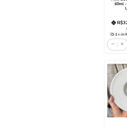
60ml -
R$3
2
x de