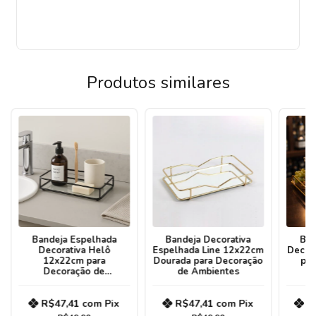
Produtos similares
Bandeja Espelhada
Bandeja Decorativa
Ban
Decorativa Helô
Espelhada Line 12x22cm
Decor
12x22cm para
Dourada para Decoração
par
Decoração de
de Ambientes
Ambientes
R$47,41
com
Pix
R$47,41
com
Pix
R