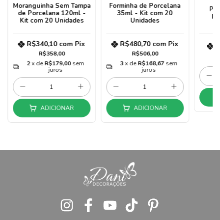
Moranguinha Sem Tampa
Forminha de Porcelana
Pra
de Porcelana 120ml -
35ml - Kit com 20
Po
Kit com 20 Unidades
Unidades
R$340,10
com
Pix
R$480,70
com
Pix
R
R$358,00
R$506,00
2
x de
R$179,00
sem
3
x de
R$168,67
sem
juros
juros
ADICIONAR
ADICIONAR