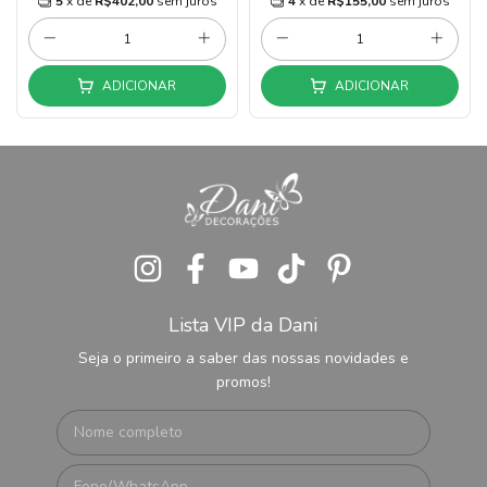
5
x de
R$402,00
sem juros
4
x de
R$155,00
sem juros
ADICIONAR
ADICIONAR
Lista VIP da Dani
Seja o primeiro a saber das nossas novidades e
promos!